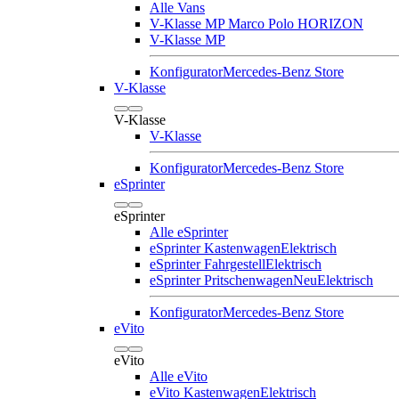
Alle Vans
V-Klasse MP Marco Polo HORIZON
V-Klasse MP
Konfigurator
Mercedes-Benz Store
V-Klasse
V-Klasse
V-Klasse
Konfigurator
Mercedes-Benz Store
eSprinter
eSprinter
Alle eSprinter
eSprinter Kastenwagen
Elektrisch
eSprinter Fahrgestell
Elektrisch
eSprinter Pritschenwagen
Neu
Elektrisch
Konfigurator
Mercedes-Benz Store
eVito
eVito
Alle eVito
eVito Kastenwagen
Elektrisch