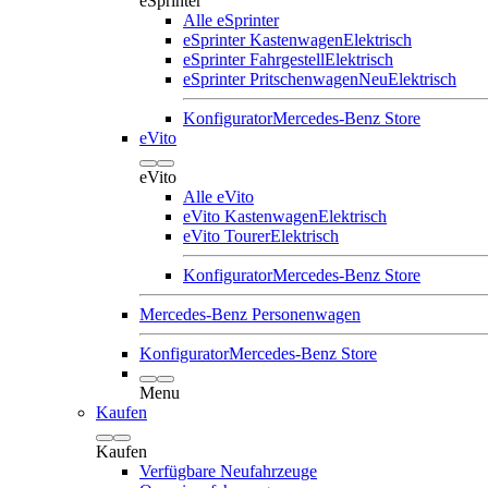
eSprinter
Alle eSprinter
eSprinter Kastenwagen
Elektrisch
eSprinter Fahrgestell
Elektrisch
eSprinter Pritschenwagen
Neu
Elektrisch
Konfigurator
Mercedes-Benz Store
eVito
eVito
Alle eVito
eVito Kastenwagen
Elektrisch
eVito Tourer
Elektrisch
Konfigurator
Mercedes-Benz Store
Mercedes-Benz Personenwagen
Konfigurator
Mercedes-Benz Store
Menu
Kaufen
Kaufen
Verfügbare Neufahrzeuge